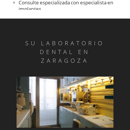
Consulte especializada con especialista en
implantes
Contención
Control de ajuste pasivo
Cuidado de las prótesis removibles
SU LABORATORIO
Dentadura sobre implantes
DENTAL EN
Dentistas sin fronteras en Senegal
ZARAGOZA
Diagnóstico ATM
Día mundial de la salud bucodental
Endodoncia
Estomatitis
Gingivitis/a>
Glositis
Guía básica sobre la colocación de un implante