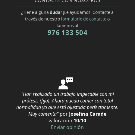
CONTACTE CON NOSOTROS
Prótesis dental en Las Palmas
¿Tiene alguna
duda
? ¡Le ayudamos! Contacte a
Prótesis dental en Lleida
través de nuestro
formulario de contacto
o
llámenos al:
Prótesis dental en Lugo
976 133 504
Prótesis dental en Madrid
Prótesis dental en Málaga
Prótesis dental en Murcia
Prótesis dental en Navarra
Prótesis dental en Pontevedra
Prótesis dental en Santa Cruz de Tenerife
"Han realizado un trabajo impecable con mi
Prótesis dental en Segovia
prótesis (fija). Ahora puedo comer con total
normalidad ya que está ajustada perfectamente.
Prótesis dental en Teruel
Muy contenta"
por
Josefina Carade
Prótesis dental en Valencia
valoración
10
/
10
Enviar opinión
Prótesis dental en Vizcaya