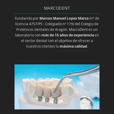
dental
MARCODENT
Halitosis
Herpes oral
Fundando por
Marcos Manuel Lopez Marco
(nº de
licencia 4757/PS · Colegiado nº 179) del Colegio de
Higiene dental
Protésicos dentales de Aragón. MarcoDent es un
Ortodoncia transparente
laboratorio con
más de 15 años de experiencia
en
el sector dental con el objetivo de ofrecer a
Implantes
nuestros clientes la
máxima calidad
.
Implantes de titanio
Implantología dental
Clínica y especialista en implantes
Laboratorio de prótesis dentales en Zaragoza
Limpieza bucal
Macroglasia
Maloclusion
Método Gerber para elección de prótesis