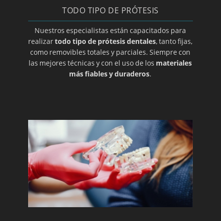
dental
TODO TIPO DE PRÓTESIS
Mucocele
Nuestros especialistas están capacitados para
Opte por prótesis removibles
realizar
todo tipo de prótesis dentales
, tanto fijas,
Ortodoncia de contención
como removibles totales y parciales. Siempre con
las mejores técnicas y con el uso de los
materiales
Ortodoncia para adolescentes
más fiables y duraderos
.
Ortodoncia para niños
Osteoclilitis
Paroditis
Periodoncia
Periodontitis
Prótesis dental en A coruña
Prótesis dental en Albacete
Prótesis dental en Almería
Prótesis dental en Ciudad Real