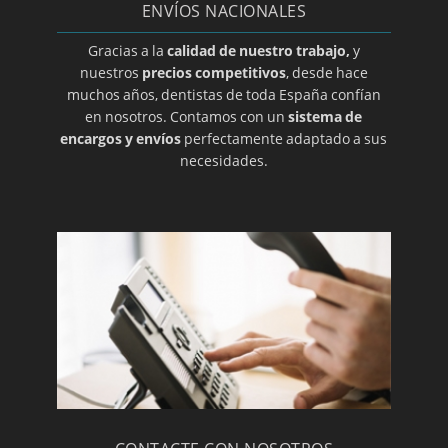
ENVÍOS NACIONALES
Prótesis dental en Guadalajara
Prótesis dental en Salamanca
Gracias a la
calidad de nuestro trabajo,
y
nuestros
precios competitivos
, desde hace
Prótesis dental en Zamora
muchos años, dentistas de toda España confían
Prótesis dental en Álava
en nosotros. Contamos con un
sistema de
encargos y envíos
perfectamente adaptado a sus
Prótesis dental en Alicante
necesidades.
Prótesis dental en Barcelona
Prótesis dental en Burgos
Prótesis dental en Cáceres
Prótesis dental en Cantabria
Prótesis dental en Córdoba
Prótesis dental en Gerona
Prótesis dental en Granada
Prótesis dental en Huelva
Prótesis dental en LA Rioja/a>