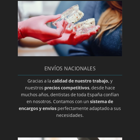
Periodoncia
Periodontitis
Prótesis dental en A coruña
Prótesis dental en Albacete
Prótesis dental en Almería
Prótesis dental en Ciudad Real
ENVÍOS NACIONALES
Prótesis dental en Guadalajara
Prótesis dental en Salamanca
Gracias a la
calidad de nuestro trabajo,
y
nuestros
precios competitivos
, desde hace
Prótesis dental en Zamora
muchos años, dentistas de toda España confían
Prótesis dental en Álava
en nosotros. Contamos con un
sistema de
encargos y envíos
perfectamente adaptado a sus
Prótesis dental en Alicante
necesidades.
Prótesis dental en Barcelona
Prótesis dental en Burgos