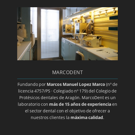
Día mundial de la salud bucodental
Endodoncia
Estomatitis
Gingivitis/a>
Glositis
Guía básica sobre la colocación de un implante
dental
MARCODENT
Halitosis
Herpes oral
Fundando por
Marcos Manuel Lopez Marco
(nº de
licencia 4757/PS · Colegiado nº 179) del Colegio de
Higiene dental
Protésicos dentales de Aragón. MarcoDent es un
Ortodoncia transparente
laboratorio con
más de 15 años de experiencia
en
el sector dental con el objetivo de ofrecer a
Implantes
nuestros clientes la
máxima calidad
.
Implantes de titanio
Implantología dental