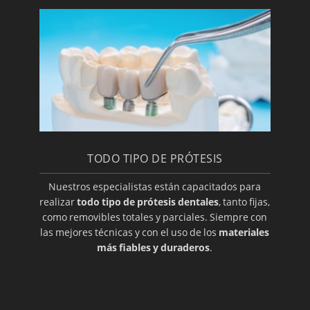
Clínica y especialista en implantes
Laboratorio de prótesis dentales en Zaragoza
Limpieza bucal
Macroglasia
Maloclusion
Método Gerber para elección de prótesis
dental
TODO TIPO DE PRÓTESIS
Mucocele
Nuestros especialistas están capacitados para
Opte por prótesis removibles
realizar
todo tipo de prótesis dentales
, tanto fijas,
Ortodoncia de contención
como removibles totales y parciales. Siempre con
las mejores técnicas y con el uso de los
materiales
Ortodoncia para adolescentes
más fiables y duraderos
.
Ortodoncia para niños
Osteoclilitis
Paroditis