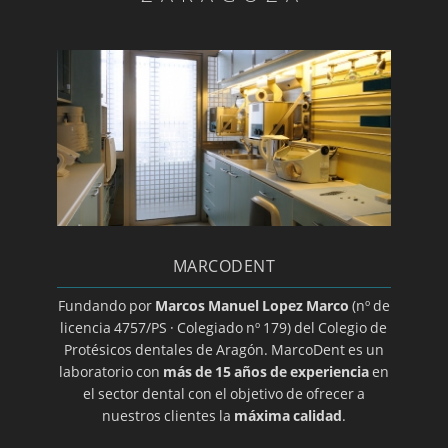
Diagnóstico ATM
Día mundial de la salud bucodental
Endodoncia
Estomatitis
Gingivitis/a>
Glositis
Guía básica sobre la colocación de un implante
dental
MARCODENT
Halitosis
Herpes oral
Fundando por
Marcos Manuel Lopez Marco
(nº de
licencia 4757/PS · Colegiado nº 179) del Colegio de
Higiene dental
Protésicos dentales de Aragón. MarcoDent es un
Ortodoncia transparente
laboratorio con
más de 15 años de experiencia
en
el sector dental con el objetivo de ofrecer a
Implantes
nuestros clientes la
máxima calidad
.
Implantes de titanio