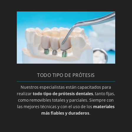
Implantología dental
Clínica y especialista en implantes
Laboratorio de prótesis dentales en Zaragoza
Limpieza bucal
Macroglasia
Maloclusion
Método Gerber para elección de prótesis
dental
TODO TIPO DE PRÓTESIS
Mucocele
Nuestros especialistas están capacitados para
Opte por prótesis removibles
realizar
todo tipo de prótesis dentales
, tanto fijas,
Ortodoncia de contención
como removibles totales y parciales. Siempre con
las mejores técnicas y con el uso de los
materiales
Ortodoncia para adolescentes
más fiables y duraderos
.
Ortodoncia para niños
Osteoclilitis