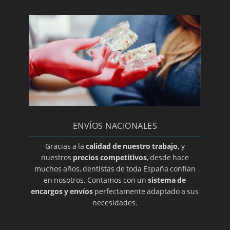
Paroditis
Periodoncia
Periodontitis
Prótesis dental en A coruña
Prótesis dental en Albacete
Prótesis dental en Almería
Prótesis dental en Ciudad Real
ENVÍOS NACIONALES
Prótesis dental en Guadalajara
Prótesis dental en Salamanca
Gracias a la
calidad de nuestro trabajo,
y
nuestros
precios competitivos
, desde hace
Prótesis dental en Zamora
muchos años, dentistas de toda España confían
Prótesis dental en Álava
en nosotros. Contamos con un
sistema de
encargos y envíos
perfectamente adaptado a sus
Prótesis dental en Alicante
necesidades.
Prótesis dental en Barcelona