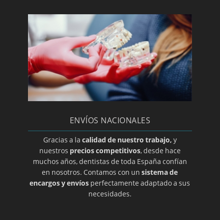
Paroditis
Periodoncia
Periodontitis
Prótesis dental en A coruña
Prótesis dental en Albacete
Prótesis dental en Almería
Prótesis dental en Ciudad Real
ENVÍOS NACIONALES
Prótesis dental en Guadalajara
Prótesis dental en Salamanca
Gracias a la
calidad de nuestro trabajo,
y
nuestros
precios competitivos
, desde hace
Prótesis dental en Zamora
muchos años, dentistas de toda España confían
Prótesis dental en Álava
en nosotros. Contamos con un
sistema de
encargos y envíos
perfectamente adaptado a sus
Prótesis dental en Alicante
necesidades.
Prótesis dental en Barcelona