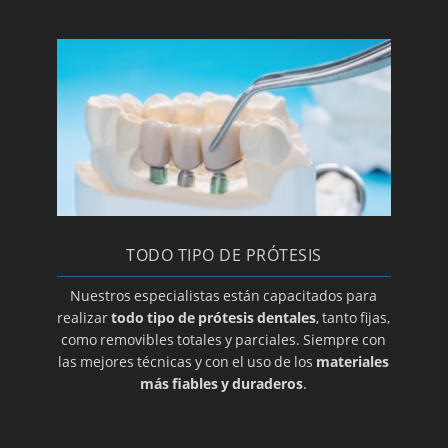
Implantología dental
Clínica y especialista en implantes
Laboratorio de prótesis dentales en Zaragoza
Limpieza bucal
Macroglasia
Maloclusion
Método Gerber para elección de prótesis
dental
TODO TIPO DE PRÓTESIS
Mucocele
Nuestros especialistas están capacitados para
Opte por prótesis removibles
realizar
todo tipo de prótesis dentales
, tanto fijas,
Ortodoncia de contención
como removibles totales y parciales. Siempre con
las mejores técnicas y con el uso de los
materiales
Ortodoncia para adolescentes
más fiables y duraderos
.
Ortodoncia para niños
Osteoclilitis