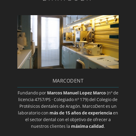
Diagnóstico ATM
Día mundial de la salud bucodental
Endodoncia
Estomatitis
Gingivitis/a>
Glositis
Guía básica sobre la colocación de un implante
dental
MARCODENT
Halitosis
Herpes oral
Fundando por
Marcos Manuel Lopez Marco
(nº de
licencia 4757/PS · Colegiado nº 179) del Colegio de
Higiene dental
Protésicos dentales de Aragón. MarcoDent es un
Ortodoncia transparente
laboratorio con
más de 15 años de experiencia
en
el sector dental con el objetivo de ofrecer a
Implantes
nuestros clientes la
máxima calidad
.
Implantes de titanio