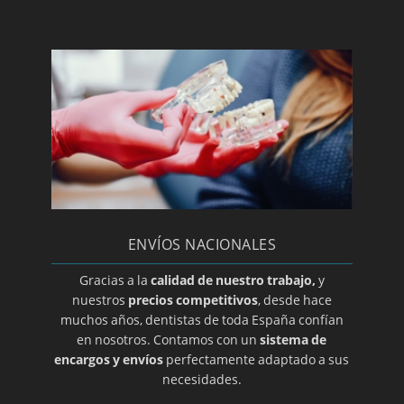
Osteoclilitis
Paroditis
Periodoncia
Periodontitis
Prótesis dental en A coruña
Prótesis dental en Albacete
Prótesis dental en Almería
Prótesis dental en Ciudad Real
ENVÍOS NACIONALES
Prótesis dental en Guadalajara
Prótesis dental en Salamanca
Gracias a la
calidad de nuestro trabajo,
y
nuestros
precios competitivos
, desde hace
Prótesis dental en Zamora
muchos años, dentistas de toda España confían
Prótesis dental en Álava
en nosotros. Contamos con un
sistema de
encargos y envíos
perfectamente adaptado a sus
Prótesis dental en Alicante
necesidades.
Prótesis dental en Barcelona