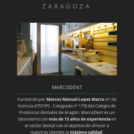
Dentistas sin fronteras en Senegal
ZARAGOZA
Diagnóstico ATM
Día mundial de la salud bucodental
Endodoncia
Estomatitis
Gingivitis/a>
Glositis
Guía básica sobre la colocación de un implante
dental
MARCODENT
Halitosis
Herpes oral
Fundando por
Marcos Manuel Lopez Marco
(nº de
licencia 4757/PS · Colegiado nº 179) del Colegio de
Higiene dental
Protésicos dentales de Aragón. MarcoDent es un
Ortodoncia transparente
laboratorio con
más de 15 años de experiencia
en
el sector dental con el objetivo de ofrecer a
Implantes
nuestros clientes la
máxima calidad
.