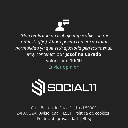
Prótesis dental en Murcia
Prótesis dental en Navarra
Prótesis dental en Pontevedra
Prótesis dental en Santa Cruz de Tenerife
"Han realizado un trabajo impecable con mi
Prótesis dental en Segovia
prótesis (fija). Ahora puedo comer con total
normalidad ya que está ajustada perfectamente.
Prótesis dental en Teruel
Muy contenta"
por
Josefina Carade
Prótesis dental en Valencia
valoración
10
/
10
Enviar opinión
Prótesis dental en Vizcaya
Prótesis dental en Zaragoza
Prótesis dentales flexibles
Prótesis dentales Soria
Prótesis fija de cerámica inyectada
Calle Batalla de Pavía 11, local 50002
ZARAGOZA ·
Aviso legal · LSSI · Política de cookies ·
Prótesis fijas de metalcerámica
Política de privacidad
|
Blog
Prótesis fijas electrodepositadas