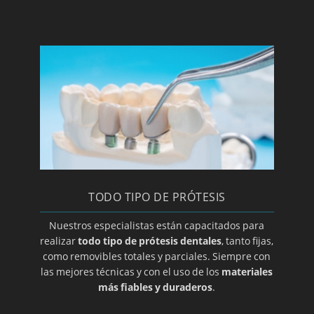
Implantes de titanio
Implantología dental
Clínica y especialista en implantes
Laboratorio de prótesis dentales en Zaragoza
Limpieza bucal
Macroglasia
Maloclusion
Método Gerber para elección de prótesis
dental
TODO TIPO DE PRÓTESIS
Mucocele
Nuestros especialistas están capacitados para
Opte por prótesis removibles
realizar
todo tipo de prótesis dentales
, tanto fijas,
Ortodoncia de contención
como removibles totales y parciales. Siempre con
las mejores técnicas y con el uso de los
materiales
Ortodoncia para adolescentes
más fiables y duraderos
.
Ortodoncia para niños