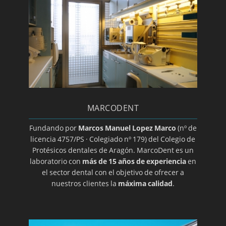
Endodoncia
Estomatitis
Gingivitis/a>
Glositis
Guía básica sobre la colocación de un implante
dental
MARCODENT
Halitosis
Herpes oral
Fundando por
Marcos Manuel Lopez Marco
(nº de
licencia 4757/PS · Colegiado nº 179) del Colegio de
Higiene dental
Protésicos dentales de Aragón. MarcoDent es un
Ortodoncia transparente
laboratorio con
más de 15 años de experiencia
en
el sector dental con el objetivo de ofrecer a
Implantes
nuestros clientes la
máxima calidad
.
Implantes de titanio
Implantología dental
Clínica y especialista en implantes