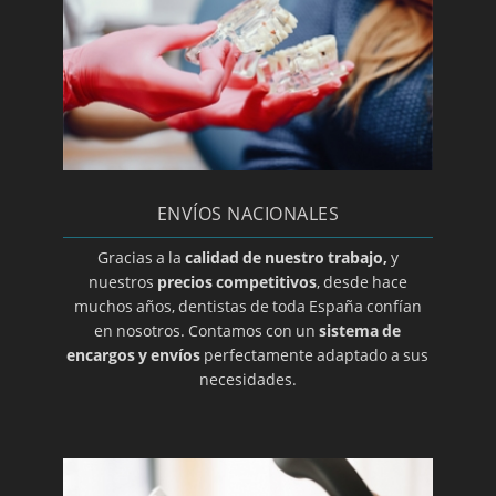
Periodoncia
Periodontitis
Prótesis dental en A coruña
Prótesis dental en Albacete
Prótesis dental en Almería
Prótesis dental en Ciudad Real
ENVÍOS NACIONALES
Prótesis dental en Guadalajara
Prótesis dental en Salamanca
Gracias a la
calidad de nuestro trabajo,
y
nuestros
precios competitivos
, desde hace
Prótesis dental en Zamora
muchos años, dentistas de toda España confían
Prótesis dental en Álava
en nosotros. Contamos con un
sistema de
encargos y envíos
perfectamente adaptado a sus
Prótesis dental en Alicante
necesidades.
Prótesis dental en Barcelona
Prótesis dental en Burgos
Prótesis dental en Cáceres