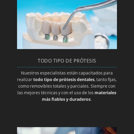
Laboratorio de prótesis dentales en Zaragoza
Limpieza bucal
Macroglasia
Maloclusion
Método Gerber para elección de prótesis
dental
TODO TIPO DE PRÓTESIS
Mucocele
Nuestros especialistas están capacitados para
Opte por prótesis removibles
realizar
todo tipo de prótesis dentales
, tanto fijas,
Ortodoncia de contención
como removibles totales y parciales. Siempre con
las mejores técnicas y con el uso de los
materiales
Ortodoncia para adolescentes
más fiables y duraderos
.
Ortodoncia para niños
Osteoclilitis
Paroditis