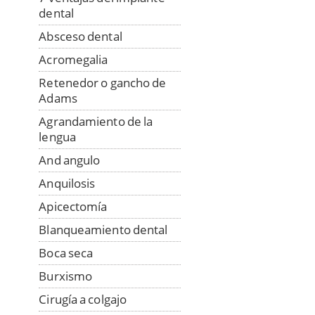
dental
Absceso dental
Acromegalia
Retenedor o gancho de
Adams
Agrandamiento de la
lengua
And angulo
Anquilosis
Apicectomía
Blanqueamiento dental
Boca seca
Burxismo
Cirugía a colgajo