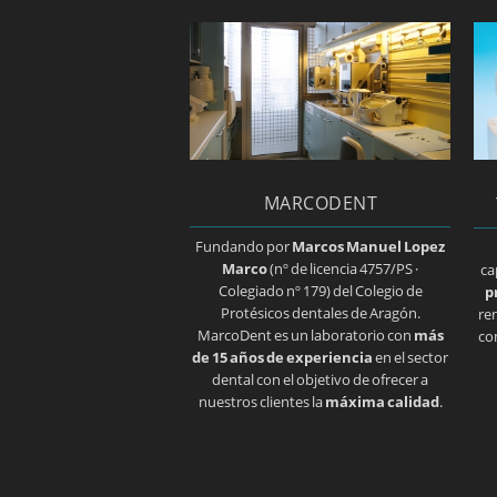
MARCODENT
Fundando por
Marcos Manuel Lopez
Marco
(nº de licencia 4757/PS ·
ca
Colegiado nº 179) del Colegio de
p
Protésicos dentales de Aragón.
re
MarcoDent es un laboratorio con
más
co
de 15 años de experiencia
en el sector
dental con el objetivo de ofrecer a
nuestros clientes la
máxima calidad
.