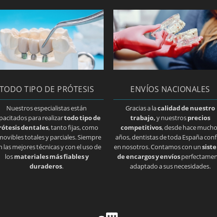
TODO TIPO DE PRÓTESIS
ENVÍOS NACIONALES
Nuestros especialistas están
Gracias a la
calidad de nuestro
pacitados para realizar
todo tipo de
trabajo,
y nuestros
precios
rótesis dentales
, tanto fijas, como
competitivos
, desde hace much
movibles totales y parciales. Siempre
años, dentistas de toda España conf
n las mejores técnicas y con el uso de
en nosotros. Contamos con un
sist
los
materiales más fiables y
de encargos y envíos
perfectamen
duraderos
.
adaptado a sus necesidades.