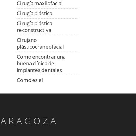
Cirugía maxilofacial
Cirugía plástica
Cirugía plástica
reconstructiva
Cirujano
plásticocraneofacial
Como encontrar una
buena clínica de
implantes dentales
Como es el
procedimiento de
colocación de los
implantes
Consulta a distancia con
especialista en implantes
ZARAGOZA
Confección digital