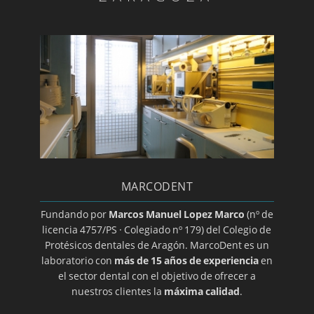
Diagnóstico ATM
Día mundial de la salud bucodental
Endodoncia
Estomatitis
Gingivitis/a>
Glositis
Guía básica sobre la colocación de un implante
dental
MARCODENT
Halitosis
Herpes oral
Fundando por
Marcos Manuel Lopez Marco
(nº de
licencia 4757/PS · Colegiado nº 179) del Colegio de
Higiene dental
Protésicos dentales de Aragón. MarcoDent es un
Ortodoncia transparente
laboratorio con
más de 15 años de experiencia
en
el sector dental con el objetivo de ofrecer a
Implantes
nuestros clientes la
máxima calidad
.
Implantes de titanio