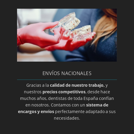
Paroditis
Periodoncia
Periodontitis
Prótesis dental en A coruña
Prótesis dental en Albacete
Prótesis dental en Almería
Prótesis dental en Ciudad Real
ENVÍOS NACIONALES
Prótesis dental en Guadalajara
Prótesis dental en Salamanca
Gracias a la
calidad de nuestro trabajo,
y
nuestros
precios competitivos
, desde hace
Prótesis dental en Zamora
muchos años, dentistas de toda España confían
Prótesis dental en Álava
en nosotros. Contamos con un
sistema de
encargos y envíos
perfectamente adaptado a sus
Prótesis dental en Alicante
necesidades.
Prótesis dental en Barcelona