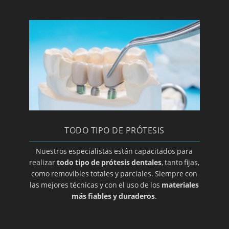
Implantología dental
Clínica y especialista en implantes
Laboratorio de prótesis dentales en Zaragoza
Limpieza bucal
Macroglasia
Maloclusion
Método Gerber para elección de prótesis
dental
TODO TIPO DE PRÓTESIS
Mucocele
Nuestros especialistas están capacitados para
Opte por prótesis removibles
realizar
todo tipo de prótesis dentales
, tanto fijas,
Ortodoncia de contención
como removibles totales y parciales. Siempre con
las mejores técnicas y con el uso de los
materiales
Ortodoncia para adolescentes
más fiables y duraderos
.
Ortodoncia para niños
Osteoclilitis