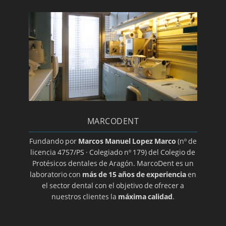
Día mundial de la salud bucodental
Endodoncia
Estomatitis
Gingivitis/a>
Glositis
Guía básica sobre la colocación de un implante
dental
MARCODENT
Halitosis
Herpes oral
Fundando por
Marcos Manuel Lopez Marco
(nº de
licencia 4757/PS · Colegiado nº 179) del Colegio de
Higiene dental
Protésicos dentales de Aragón. MarcoDent es un
Ortodoncia transparente
laboratorio con
más de 15 años de experiencia
en
el sector dental con el objetivo de ofrecer a
Implantes
nuestros clientes la
máxima calidad
.
Implantes de titanio
Implantología dental