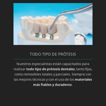
Clínica y especialista en implantes
Laboratorio de prótesis dentales en Zaragoza
Limpieza bucal
Macroglasia
Maloclusion
Método Gerber para elección de prótesis
dental
TODO TIPO DE PRÓTESIS
Mucocele
Nuestros especialistas están capacitados para
Opte por prótesis removibles
realizar
todo tipo de prótesis dentales
, tanto fijas,
Ortodoncia de contención
como removibles totales y parciales. Siempre con
las mejores técnicas y con el uso de los
materiales
Ortodoncia para adolescentes
más fiables y duraderos
.
Ortodoncia para niños
Osteoclilitis
Paroditis