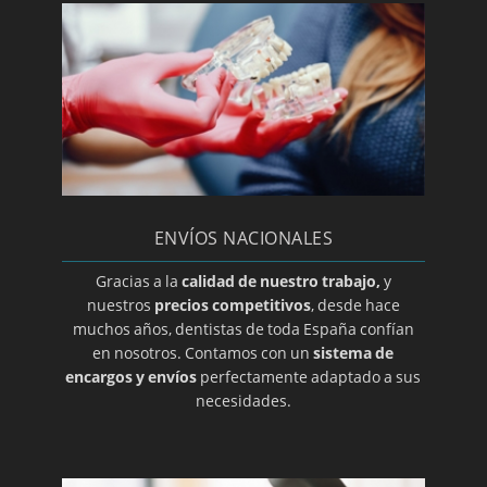
Periodoncia
Periodontitis
Prótesis dental en A coruña
Prótesis dental en Albacete
Prótesis dental en Almería
Prótesis dental en Ciudad Real
ENVÍOS NACIONALES
Prótesis dental en Guadalajara
Prótesis dental en Salamanca
Gracias a la
calidad de nuestro trabajo,
y
nuestros
precios competitivos
, desde hace
Prótesis dental en Zamora
muchos años, dentistas de toda España confían
Prótesis dental en Álava
en nosotros. Contamos con un
sistema de
encargos y envíos
perfectamente adaptado a sus
Prótesis dental en Alicante
necesidades.
Prótesis dental en Barcelona
Prótesis dental en Burgos