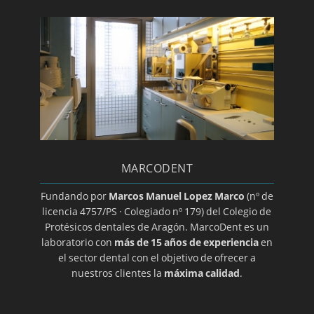
Día mundial de la salud bucodental
Endodoncia
Estomatitis
Gingivitis/a>
Glositis
Guía básica sobre la colocación de un implante
dental
MARCODENT
Halitosis
Herpes oral
Fundando por
Marcos Manuel Lopez Marco
(nº de
licencia 4757/PS · Colegiado nº 179) del Colegio de
Higiene dental
Protésicos dentales de Aragón. MarcoDent es un
Ortodoncia transparente
laboratorio con
más de 15 años de experiencia
en
el sector dental con el objetivo de ofrecer a
Implantes
nuestros clientes la
máxima calidad
.
Implantes de titanio
Implantología dental