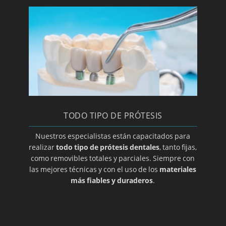
Clínica y especialista en implantes
Laboratorio de prótesis dentales en Zaragoza
Limpieza bucal
Macroglasia
Maloclusion
Método Gerber para elección de prótesis
dental
TODO TIPO DE PRÓTESIS
Mucocele
Nuestros especialistas están capacitados para
Opte por prótesis removibles
realizar
todo tipo de prótesis dentales
, tanto fijas,
Ortodoncia de contención
como removibles totales y parciales. Siempre con
las mejores técnicas y con el uso de los
materiales
Ortodoncia para adolescentes
más fiables y duraderos
.
Ortodoncia para niños
Osteoclilitis
Paroditis