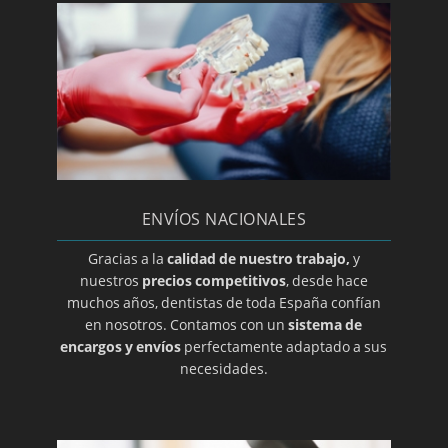
Periodoncia
Periodontitis
Prótesis dental en A coruña
Prótesis dental en Albacete
Prótesis dental en Almería
Prótesis dental en Ciudad Real
ENVÍOS NACIONALES
Prótesis dental en Guadalajara
Prótesis dental en Salamanca
Gracias a la
calidad de nuestro trabajo,
y
nuestros
precios competitivos
, desde hace
Prótesis dental en Zamora
muchos años, dentistas de toda España confían
Prótesis dental en Álava
en nosotros. Contamos con un
sistema de
encargos y envíos
perfectamente adaptado a sus
Prótesis dental en Alicante
necesidades.
Prótesis dental en Barcelona
Prótesis dental en Burgos