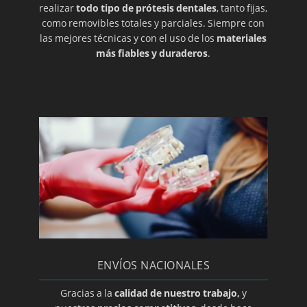
LABORATORIO DE PRÓTESIS DENTALES EN
realizar
todo tipo de prótesis dentales
, tanto fijas,
ZARAGOZA
como removibles totales y parciales. Siempre con
las mejores técnicas y con el uso de los
materiales
más fiables y duraderos
.
LIMPIEZA BUCAL
MACROGLASIA
MALOCLUSION
MÉTODO GERBER PARA ELECCIÓN DE PRÓTESIS
DENTAL
MUCOCELE
ENVÍOS NACIONALES
OPTE POR PRÓTESIS REMOVIBLES
Gracias a la
calidad de nuestro trabajo,
y