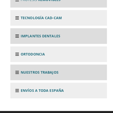
CONSULTE ESPECIALIZADA CON ESPECIALISTA EN
IMPLANTES
TECNOLOGÍA CAD-CAM
CONTENCIÓN
IMPLANTES DENTALES
CONTROL DE AJUSTE PASIVO
ORTODONCIA
CUIDADO DE LAS PRÓTESIS REMOVIBLES
NUESTROS TRABAJOS
DENTADURA SOBRE IMPLANTES
DENTISTAS SIN FRONTERAS EN SENEGAL
ENVÍOS A TODA ESPAÑA
DIAGNÓSTICO ATM