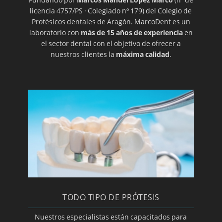
licencia 4757/PS · Colegiado nº 179) del Colegio de
HERPES ORAL
Protésicos dentales de Aragón. MarcoDent es un
laboratorio con
más de 15 años de experiencia
en
el sector dental con el objetivo de ofrecer a
HIGIENE DENTAL
nuestros clientes la
máxima calidad
.
ORTODONCIA TRANSPARENTE
IMPLANTES
IMPLANTES DE TITANIO
IMPLANTOLOGÍA DENTAL
CLÍNICA Y ESPECIALISTA EN IMPLANTES
TODO TIPO DE PRÓTESIS
Nuestros especialistas están capacitados para