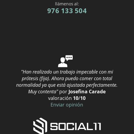
PRÓTESIS DENTAL EN A CORUÑA
llámenos al:
976 133 504
PRÓTESIS DENTAL EN ALBACETE
PRÓTESIS DENTAL EN ALMERÍA
PRÓTESIS DENTAL EN CIUDAD REAL
"Han realizado un trabajo impecable con mi
PRÓTESIS DENTAL EN GUADALAJARA
prótesis (fija). Ahora puedo comer con total
normalidad ya que está ajustada perfectamente.
Muy contenta"
por
Josefina Carade
PRÓTESIS DENTAL EN SALAMANCA
valoración
10
/
10
Enviar opinión
PRÓTESIS DENTAL EN ZAMORA
PRÓTESIS DENTAL EN ÁLAVA