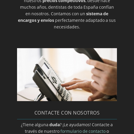
nuestros
precios competitivos
, desde hace
muchos años, dentistas de toda España confían
ORTODONCIA DE CONTENCIÓN
en nosotros. Contamos con un
sistema de
encargos y envíos
perfectamente adaptado a sus
necesidades.
ORTODONCIA PARA ADOLESCENTES
ORTODONCIA PARA NIÑOS
OSTEOCLILITIS
PARODITIS
PERIODONCIA
CONTACTE CON NOSOTROS
PERIODONTITIS
¿Tiene alguna
duda
? ¡Le ayudamos! Contacte a
través de nuestro
formulario de contacto
o