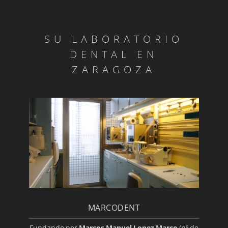
DÍA MUNDIAL DE LA SALUD BUCODENTAL
SU LABORATORIO
ENDODONCIA
DENTAL EN
ZARAGOZA
ESTOMATITIS
GINGIVITIS/A>
GLOSITIS
GUÍA BÁSICA SOBRE LA COLOCACIÓN DE UN
IMPLANTE DENTAL
MARCODENT
HALITOSIS
Fundando por
Marcos Manuel Lopez Marco
(nº de