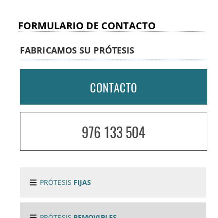
CIRUGÍA PLÁSTICA RECONSTRUCTIVA
FORMULARIO DE CONTACTO
CIRUJANO PLÁSTICOCRANEOFACIAL
FABRICAMOS SU PRÓTESIS
COMO ENCONTRAR UNA BUENA CLÍNICA DE
CONTACTO
IMPLANTES DENTALES
COMO ES EL PROCEDIMIENTO DE COLOCACIÓN
976 133 504
DE LOS IMPLANTES
CONSULTA A DISTANCIA CON ESPECIALISTA EN
IMPLANTES
PRÓTESIS
FIJAS
CONFECCIÓN DIGITAL
PRÓTESIS
REMOVIBLES