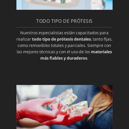
Maloclusion
Método Gerber para elección de prótesis
dental
TODO TIPO DE PRÓTESIS
Mucocele
Nuestros especialistas están capacitados para
Opte por prótesis removibles
realizar
todo tipo de prótesis dentales
, tanto fijas,
Ortodoncia de contención
como removibles totales y parciales. Siempre con
las mejores técnicas y con el uso de los
materiales
Ortodoncia para adolescentes
más fiables y duraderos
.
Ortodoncia para niños
Osteoclilitis
Paroditis
Periodoncia
Periodontitis
Prótesis dental en A coruña
Prótesis dental en Albacete