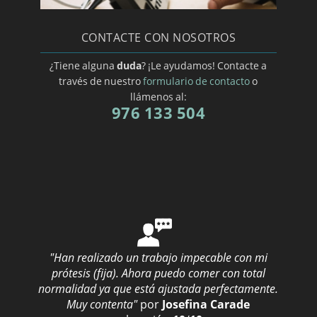
Prótesis dental en Huelva
Prótesis dental en LA Rioja/a>
CONTACTE CON NOSOTROS
Prótesis dental en Las Palmas
¿Tiene alguna
duda
? ¡Le ayudamos! Contacte a
Prótesis dental en Lleida
través de nuestro
formulario de contacto
o
llámenos al:
Prótesis dental en Lugo
976 133 504
Prótesis dental en Madrid
Prótesis dental en Málaga
Prótesis dental en Murcia
Prótesis dental en Navarra
Prótesis dental en Pontevedra
Prótesis dental en Santa Cruz de Tenerife
"Han realizado un trabajo impecable con mi
Prótesis dental en Segovia
prótesis (fija). Ahora puedo comer con total
normalidad ya que está ajustada perfectamente.
Prótesis dental en Teruel
Muy contenta"
por
Josefina Carade
Prótesis dental en Valencia