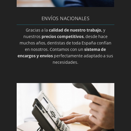
Prótesis dental en Almería
Prótesis dental en Ciudad Real
ENVÍOS NACIONALES
Prótesis dental en Guadalajara
Prótesis dental en Salamanca
Gracias a la
calidad de nuestro trabajo,
y
nuestros
precios competitivos
, desde hace
Prótesis dental en Zamora
muchos años, dentistas de toda España confían
Prótesis dental en Álava
en nosotros. Contamos con un
sistema de
encargos y envíos
perfectamente adaptado a sus
Prótesis dental en Alicante
necesidades.
Prótesis dental en Barcelona
Prótesis dental en Burgos
Prótesis dental en Cáceres
Prótesis dental en Cantabria
Prótesis dental en Córdoba
Prótesis dental en Gerona
Prótesis dental en Granada