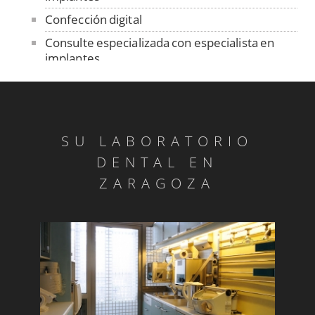
Confección digital
Consulte especializada con especialista en
implantes
Contención
Control de ajuste pasivo
Cuidado de las prótesis removibles
SU LABORATORIO
Dentadura sobre implantes
DENTAL EN
Dentistas sin fronteras en Senegal
ZARAGOZA
Diagnóstico ATM
Día mundial de la salud bucodental
Endodoncia
Estomatitis
Gingivitis/a>
Glositis