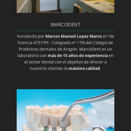
Guía básica sobre la colocación de un implante
dental
MARCODENT
Halitosis
Herpes oral
Fundando por
Marcos Manuel Lopez Marco
(nº de
licencia 4757/PS · Colegiado nº 179) del Colegio de
Higiene dental
Protésicos dentales de Aragón. MarcoDent es un
Ortodoncia transparente
laboratorio con
más de 15 años de experiencia
en
el sector dental con el objetivo de ofrecer a
Implantes
nuestros clientes la
máxima calidad
.
Implantes de titanio
Implantología dental
Clínica y especialista en implantes
Laboratorio de prótesis dentales en Zaragoza
Limpieza bucal
Macroglasia