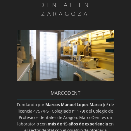
Dentadura sobre implantes
DENTAL EN
Dentistas sin fronteras en Senegal
ZARAGOZA
Diagnóstico ATM
Día mundial de la salud bucodental
Endodoncia
Estomatitis
Gingivitis/a>
Glositis
Guía básica sobre la colocación de un implante
dental
MARCODENT
Halitosis
Herpes oral
Fundando por
Marcos Manuel Lopez Marco
(nº de
licencia 4757/PS · Colegiado nº 179) del Colegio de
Higiene dental
Protésicos dentales de Aragón. MarcoDent es un
Ortodoncia transparente
laboratorio con
más de 15 años de experiencia
en
el sector dental con el objetivo de ofrecer a