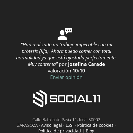
Prótesis dental en Málaga
Prótesis dental en Murcia
Prótesis dental en Navarra
Prótesis dental en Pontevedra
Prótesis dental en Santa Cruz de Tenerife
"Han realizado un trabajo impecable con mi
Prótesis dental en Segovia
prótesis (fija). Ahora puedo comer con total
normalidad ya que está ajustada perfectamente.
Prótesis dental en Teruel
Muy contenta"
por
Josefina Carade
Prótesis dental en Valencia
valoración
10
/
10
Enviar opinión
Prótesis dental en Vizcaya
Prótesis dental en Zaragoza
Prótesis dentales flexibles
Prótesis dentales Soria
Prótesis fija de cerámica inyectada
Calle Batalla de Pavía 11, local 50002
ZARAGOZA ·
Aviso legal · LSSI · Política de cookies ·
Prótesis fijas de metalcerámica
Política de privacidad
|
Blog