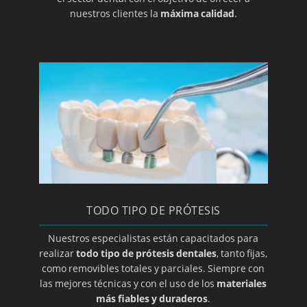
Implantes
nuestros clientes la
máxima calidad
.
Implantes de titanio
Implantología dental
Clínica y especialista en implantes
Laboratorio de prótesis dentales en Zaragoza
Limpieza bucal
Macroglasia
Maloclusion
Método Gerber para elección de prótesis
dental
TODO TIPO DE PRÓTESIS
Mucocele
Nuestros especialistas están capacitados para
Opte por prótesis removibles
realizar
todo tipo de prótesis dentales
, tanto fijas,
Ortodoncia de contención
como removibles totales y parciales. Siempre con
las mejores técnicas y con el uso de los
materiales
Ortodoncia para adolescentes
más fiables y duraderos
.