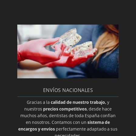
Ortodoncia para niños
Osteoclilitis
Paroditis
Periodoncia
Periodontitis
Prótesis dental en A coruña
Prótesis dental en Albacete
Prótesis dental en Almería
Prótesis dental en Ciudad Real
ENVÍOS NACIONALES
Prótesis dental en Guadalajara
Prótesis dental en Salamanca
Gracias a la
calidad de nuestro trabajo,
y
nuestros
precios competitivos
, desde hace
Prótesis dental en Zamora
muchos años, dentistas de toda España confían
Prótesis dental en Álava
en nosotros. Contamos con un
sistema de
encargos y envíos
perfectamente adaptado a sus
Prótesis dental en Alicante
necesidades.