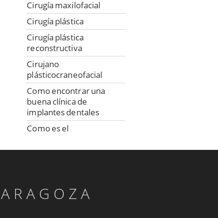
Cirugía maxilofacial
Cirugía plástica
Cirugía plástica
reconstructiva
Cirujano
plásticocraneofacial
Como encontrar una
buena clínica de
implantes dentales
Como es el
procedimiento de
colocación de los
implantes
Consulta a distancia con
especialista en implantes
ZARAGOZA
Confección digital