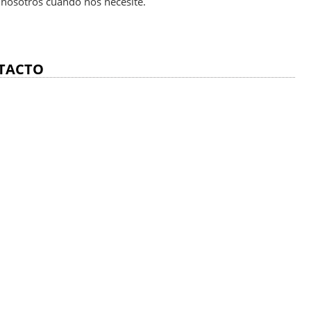
 nosotros cuando nos necesite
.
TACTO