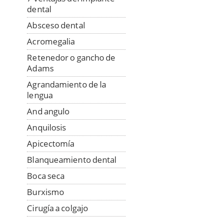
dental
Absceso dental
Acromegalia
Retenedor o gancho de
Adams
Agrandamiento de la
lengua
And angulo
Anquilosis
Apicectomía
Blanqueamiento dental
Boca seca
Burxismo
Cirugía a colgajo