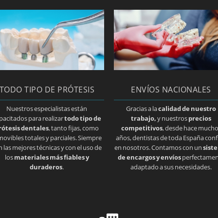
TODO TIPO DE PRÓTESIS
ENVÍOS NACIONALES
Nuestros especialistas están
Gracias a la
calidad de nuestro
pacitados para realizar
todo tipo de
trabajo,
y nuestros
precios
rótesis dentales
, tanto fijas, como
competitivos
, desde hace much
movibles totales y parciales. Siempre
años, dentistas de toda España conf
n las mejores técnicas y con el uso de
en nosotros. Contamos con un
sist
los
materiales más fiables y
de encargos y envíos
perfectamen
duraderos
.
adaptado a sus necesidades.