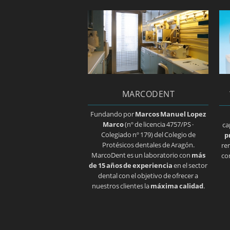
MARCODENT
Fundando por
Marcos Manuel Lopez
Marco
(nº de licencia 4757/PS ·
ca
Colegiado nº 179) del Colegio de
p
Protésicos dentales de Aragón.
re
MarcoDent es un laboratorio con
más
co
de 15 años de experiencia
en el sector
dental con el objetivo de ofrecer a
nuestros clientes la
máxima calidad
.