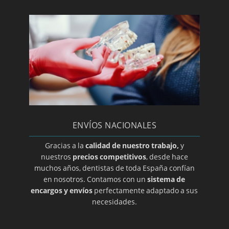
Paroditis
Periodoncia
Periodontitis
Prótesis dental en A coruña
Prótesis dental en Albacete
Prótesis dental en Almería
Prótesis dental en Ciudad Real
ENVÍOS NACIONALES
Prótesis dental en Guadalajara
Prótesis dental en Salamanca
Gracias a la
calidad de nuestro trabajo,
y
nuestros
precios competitivos
, desde hace
Prótesis dental en Zamora
muchos años, dentistas de toda España confían
Prótesis dental en Álava
en nosotros. Contamos con un
sistema de
encargos y envíos
perfectamente adaptado a sus
Prótesis dental en Alicante
necesidades.
Prótesis dental en Barcelona