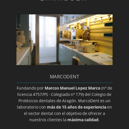
Diagnóstico ATM
Día mundial de la salud bucodental
Endodoncia
Estomatitis
Gingivitis/a>
Glositis
Guía básica sobre la colocación de un implante
dental
MARCODENT
Halitosis
Herpes oral
Fundando por
Marcos Manuel Lopez Marco
(nº de
licencia 4757/PS · Colegiado nº 179) del Colegio de
Higiene dental
Protésicos dentales de Aragón. MarcoDent es un
Ortodoncia transparente
laboratorio con
más de 15 años de experiencia
en
el sector dental con el objetivo de ofrecer a
Implantes
nuestros clientes la
máxima calidad
.
Implantes de titanio