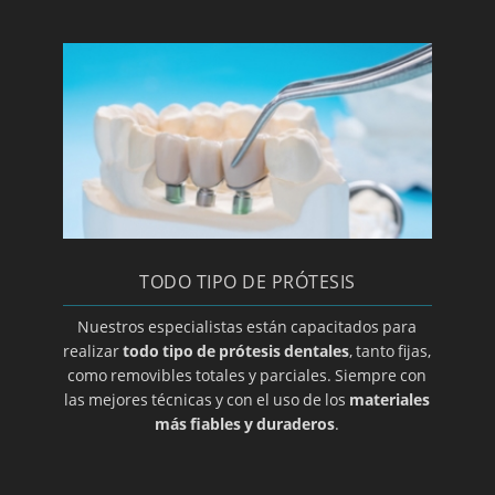
Implantología dental
Clínica y especialista en implantes
Laboratorio de prótesis dentales en Zaragoza
Limpieza bucal
Macroglasia
Maloclusion
Método Gerber para elección de prótesis
dental
TODO TIPO DE PRÓTESIS
Mucocele
Nuestros especialistas están capacitados para
Opte por prótesis removibles
realizar
todo tipo de prótesis dentales
, tanto fijas,
Ortodoncia de contención
como removibles totales y parciales. Siempre con
las mejores técnicas y con el uso de los
materiales
Ortodoncia para adolescentes
más fiables y duraderos
.
Ortodoncia para niños
Osteoclilitis