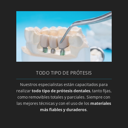
Implantología dental
Clínica y especialista en implantes
Laboratorio de prótesis dentales en Zaragoza
Limpieza bucal
Macroglasia
Maloclusion
Método Gerber para elección de prótesis
dental
TODO TIPO DE PRÓTESIS
Mucocele
Nuestros especialistas están capacitados para
Opte por prótesis removibles
realizar
todo tipo de prótesis dentales
, tanto fijas,
Ortodoncia de contención
como removibles totales y parciales. Siempre con
las mejores técnicas y con el uso de los
materiales
Ortodoncia para adolescentes
más fiables y duraderos
.
Ortodoncia para niños
Osteoclilitis