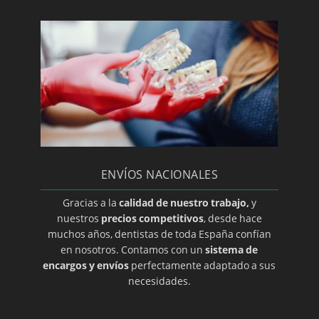
Paroditis
Periodoncia
Periodontitis
Prótesis dental en A coruña
Prótesis dental en Albacete
Prótesis dental en Almería
Prótesis dental en Ciudad Real
ENVÍOS NACIONALES
Prótesis dental en Guadalajara
Prótesis dental en Salamanca
Gracias a la
calidad de nuestro trabajo,
y
nuestros
precios competitivos
, desde hace
Prótesis dental en Zamora
muchos años, dentistas de toda España confían
Prótesis dental en Álava
en nosotros. Contamos con un
sistema de
encargos y envíos
perfectamente adaptado a sus
Prótesis dental en Alicante
necesidades.
Prótesis dental en Barcelona