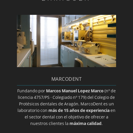
Diagnóstico ATM
Día mundial de la salud bucodental
Endodoncia
Estomatitis
Gingivitis/a>
Glositis
Guía básica sobre la colocación de un implante
dental
MARCODENT
Halitosis
Herpes oral
Fundando por
Marcos Manuel Lopez Marco
(nº de
licencia 4757/PS · Colegiado nº 179) del Colegio de
Higiene dental
Protésicos dentales de Aragón. MarcoDent es un
Ortodoncia transparente
laboratorio con
más de 15 años de experiencia
en
el sector dental con el objetivo de ofrecer a
Implantes
nuestros clientes la
máxima calidad
.
Implantes de titanio