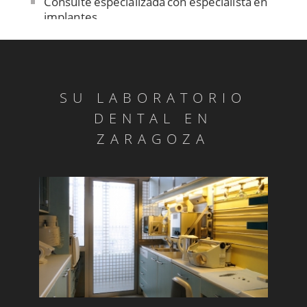
Consulte especializada con especialista en
implantes
Contención
Control de ajuste pasivo
Cuidado de las prótesis removibles
SU LABORATORIO
Dentadura sobre implantes
DENTAL EN
Dentistas sin fronteras en Senegal
ZARAGOZA
Diagnóstico ATM
Día mundial de la salud bucodental
Endodoncia
Estomatitis
Gingivitis/a>
Glositis
Guía básica sobre la colocación de un implante
dental