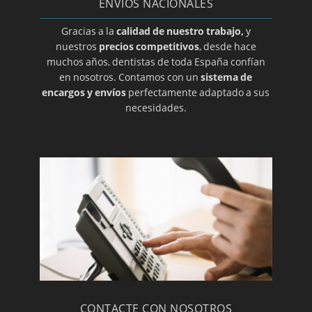
ENVÍOS NACIONALES
Prótesis dental en Guadalajara
Prótesis dental en Salamanca
Gracias a la
calidad de nuestro trabajo,
y
nuestros
precios competitivos
, desde hace
Prótesis dental en Zamora
muchos años, dentistas de toda España confían
Prótesis dental en Álava
en nosotros. Contamos con un
sistema de
encargos y envíos
perfectamente adaptado a sus
Prótesis dental en Alicante
necesidades.
Prótesis dental en Barcelona
Prótesis dental en Burgos
Prótesis dental en Cáceres
Prótesis dental en Cantabria
Prótesis dental en Córdoba
Prótesis dental en Gerona
Prótesis dental en Granada
Prótesis dental en Huelva
Prótesis dental en LA Rioja/a>
CONTACTE CON NOSOTROS