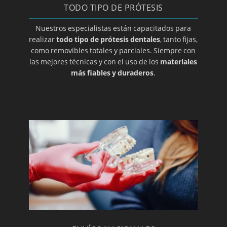
TODO TIPO DE PRÓTESIS
Mucocele
Nuestros especialistas están capacitados para
Opte por prótesis removibles
realizar
todo tipo de prótesis dentales
, tanto fijas,
Ortodoncia de contención
como removibles totales y parciales. Siempre con
las mejores técnicas y con el uso de los
materiales
Ortodoncia para adolescentes
más fiables y duraderos
.
Ortodoncia para niños
Osteoclilitis
Paroditis
Periodoncia
Periodontitis
Prótesis dental en A coruña
Prótesis dental en Albacete
Prótesis dental en Almería
Prótesis dental en Ciudad Real