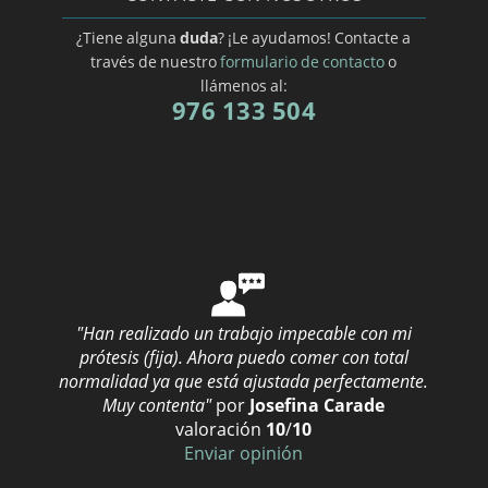
Prótesis dental en Las Palmas
¿Tiene alguna
duda
? ¡Le ayudamos! Contacte a
Prótesis dental en Lleida
través de nuestro
formulario de contacto
o
llámenos al:
Prótesis dental en Lugo
976 133 504
Prótesis dental en Madrid
Prótesis dental en Málaga
Prótesis dental en Murcia
Prótesis dental en Navarra
Prótesis dental en Pontevedra
Prótesis dental en Santa Cruz de Tenerife
"Han realizado un trabajo impecable con mi
Prótesis dental en Segovia
prótesis (fija). Ahora puedo comer con total
normalidad ya que está ajustada perfectamente.
Prótesis dental en Teruel
Muy contenta"
por
Josefina Carade
Prótesis dental en Valencia
valoración
10
/
10
Enviar opinión
Prótesis dental en Vizcaya