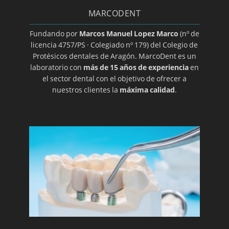
MARCODENT
Halitosis
Herpes oral
Fundando por
Marcos Manuel Lopez Marco
(nº de
licencia 4757/PS · Colegiado nº 179) del Colegio de
Higiene dental
Protésicos dentales de Aragón. MarcoDent es un
Ortodoncia transparente
laboratorio con
más de 15 años de experiencia
en
el sector dental con el objetivo de ofrecer a
Implantes
nuestros clientes la
máxima calidad
.
Implantes de titanio
Implantología dental
Clínica y especialista en implantes
Laboratorio de prótesis dentales en Zaragoza
Limpieza bucal
Macroglasia
Maloclusion
Método Gerber para elección de prótesis
dental