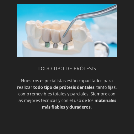
Clínica y especialista en implantes
Laboratorio de prótesis dentales en Zaragoza
Limpieza bucal
Macroglasia
Maloclusion
Método Gerber para elección de prótesis
dental
TODO TIPO DE PRÓTESIS
Mucocele
Nuestros especialistas están capacitados para
Opte por prótesis removibles
realizar
todo tipo de prótesis dentales
, tanto fijas,
Ortodoncia de contención
como removibles totales y parciales. Siempre con
las mejores técnicas y con el uso de los
materiales
Ortodoncia para adolescentes
más fiables y duraderos
.
Ortodoncia para niños
Osteoclilitis
Paroditis