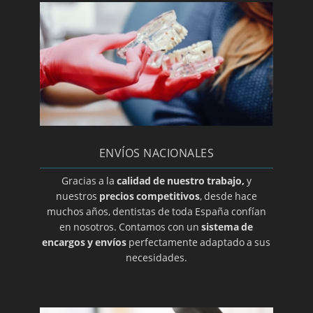
Periodoncia
Periodontitis
Prótesis dental en A coruña
Prótesis dental en Albacete
Prótesis dental en Almería
Prótesis dental en Ciudad Real
ENVÍOS NACIONALES
Prótesis dental en Guadalajara
Prótesis dental en Salamanca
Gracias a la
calidad de nuestro trabajo,
y
nuestros
precios competitivos
, desde hace
Prótesis dental en Zamora
muchos años, dentistas de toda España confían
Prótesis dental en Álava
en nosotros. Contamos con un
sistema de
encargos y envíos
perfectamente adaptado a sus
Prótesis dental en Alicante
necesidades.
Prótesis dental en Barcelona
Prótesis dental en Burgos