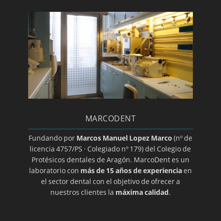
Día mundial de la salud bucodental
Endodoncia
Estomatitis
Gingivitis/a>
Glositis
Guía básica sobre la colocación de un implante
dental
MARCODENT
Halitosis
Herpes oral
Fundando por
Marcos Manuel Lopez Marco
(nº de
licencia 4757/PS · Colegiado nº 179) del Colegio de
Higiene dental
Protésicos dentales de Aragón. MarcoDent es un
Ortodoncia transparente
laboratorio con
más de 15 años de experiencia
en
el sector dental con el objetivo de ofrecer a
Implantes
nuestros clientes la
máxima calidad
.
Implantes de titanio
Implantología dental