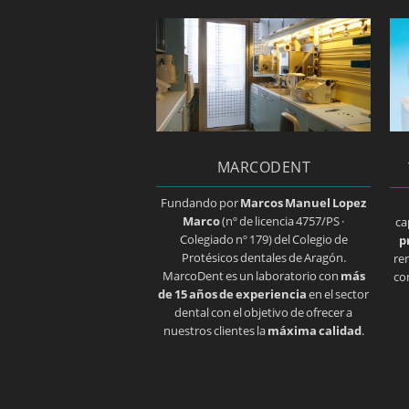
MARCODENT
Fundando por
Marcos Manuel Lopez
Marco
(nº de licencia 4757/PS ·
ca
Colegiado nº 179) del Colegio de
p
Protésicos dentales de Aragón.
re
MarcoDent es un laboratorio con
más
co
de 15 años de experiencia
en el sector
dental con el objetivo de ofrecer a
nuestros clientes la
máxima calidad
.