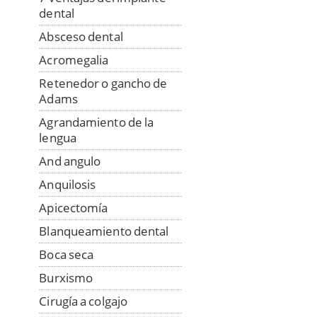
dental
Absceso dental
Acromegalia
Retenedor o gancho de
Adams
Agrandamiento de la
lengua
And angulo
Anquilosis
Apicectomía
Blanqueamiento dental
Boca seca
Burxismo
Cirugía a colgajo