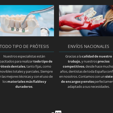
TODO TIPO DE PRÓTESIS
ENVÍOS NACIONALES
Nuestros especialistas están
Gracias a la
calidad de nuestro
pacitados para realizar
todo tipo de
trabajo,
y nuestros
precios
rótesis dentales
, tanto fijas, como
competitivos
, desde hace much
movibles totales y parciales. Siempre
años, dentistas de toda España conf
n las mejores técnicas y con el uso de
en nosotros. Contamos con un
sist
los
materiales más fiables y
de encargos y envíos
perfectamen
duraderos
.
adaptado a sus necesidades.