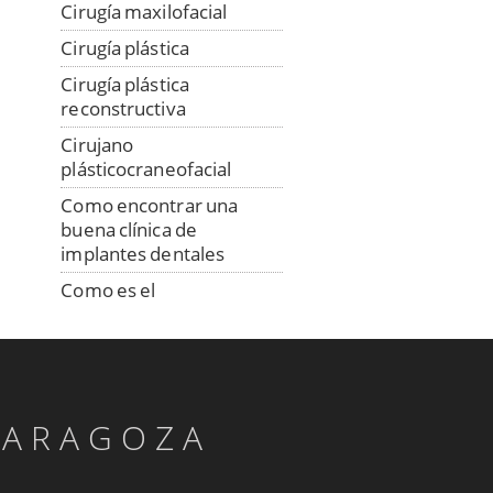
Cirugía maxilofacial
Cirugía plástica
Cirugía plástica
reconstructiva
Cirujano
plásticocraneofacial
Como encontrar una
buena clínica de
implantes dentales
Como es el
procedimiento de
colocación de los
implantes
Consulta a distancia con
especialista en implantes
ZARAGOZA
Confección digital