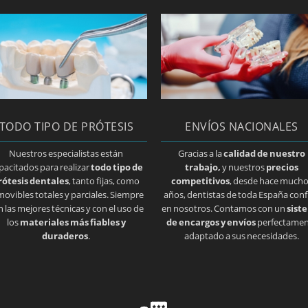
TODO TIPO DE PRÓTESIS
ENVÍOS NACIONALES
Nuestros especialistas están
Gracias a la
calidad de nuestro
pacitados para realizar
todo tipo de
trabajo,
y nuestros
precios
rótesis dentales
, tanto fijas, como
competitivos
, desde hace much
movibles totales y parciales. Siempre
años, dentistas de toda España conf
n las mejores técnicas y con el uso de
en nosotros. Contamos con un
sist
los
materiales más fiables y
de encargos y envíos
perfectamen
duraderos
.
adaptado a sus necesidades.