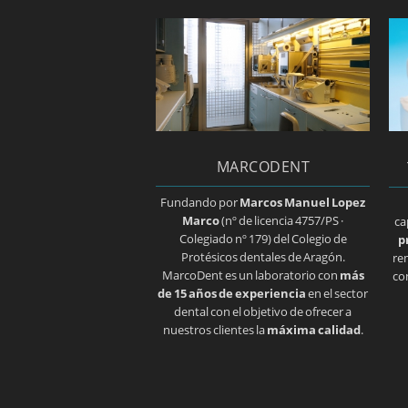
MARCODENT
Fundando por
Marcos Manuel Lopez
Marco
(nº de licencia 4757/PS ·
ca
Colegiado nº 179) del Colegio de
p
Protésicos dentales de Aragón.
re
MarcoDent es un laboratorio con
más
co
de 15 años de experiencia
en el sector
dental con el objetivo de ofrecer a
nuestros clientes la
máxima calidad
.