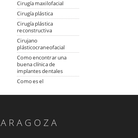
Cirugía maxilofacial
Cirugía plástica
Cirugía plástica
reconstructiva
Cirujano
plásticocraneofacial
Como encontrar una
buena clínica de
implantes dentales
Como es el
procedimiento de
colocación de los
implantes
Consulta a distancia con
especialista en implantes
ZARAGOZA
Confección digital