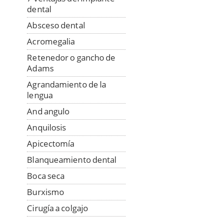
dental
Absceso dental
Acromegalia
Retenedor o gancho de
Adams
Agrandamiento de la
lengua
And angulo
Anquilosis
Apicectomía
Blanqueamiento dental
Boca seca
Burxismo
Cirugía a colgajo