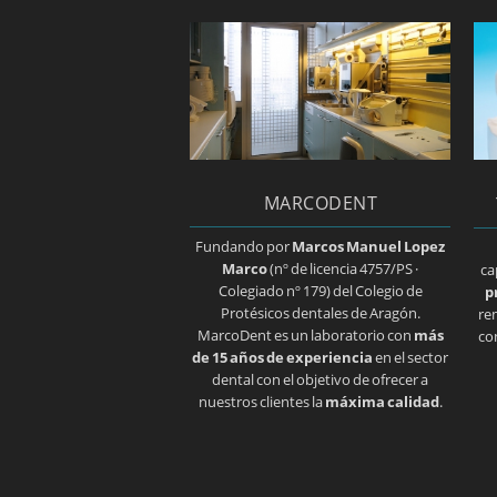
MARCODENT
Fundando por
Marcos Manuel Lopez
Marco
(nº de licencia 4757/PS ·
ca
Colegiado nº 179) del Colegio de
p
Protésicos dentales de Aragón.
re
MarcoDent es un laboratorio con
más
co
de 15 años de experiencia
en el sector
dental con el objetivo de ofrecer a
nuestros clientes la
máxima calidad
.