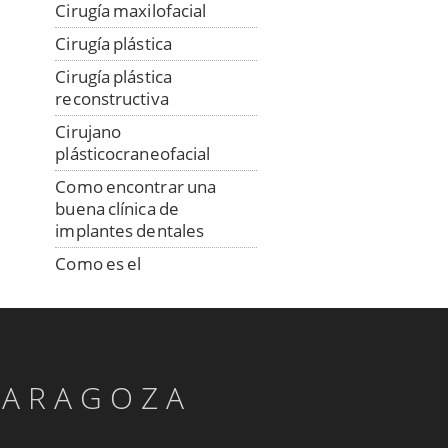
Cirugía maxilofacial
Cirugía plástica
Cirugía plástica
reconstructiva
Cirujano
plásticocraneofacial
Como encontrar una
buena clínica de
implantes dentales
Como es el
procedimiento de
colocación de los
implantes
Consulta a distancia con
especialista en implantes
ZARAGOZA
Confección digital