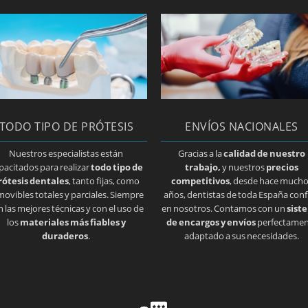
TODO TIPO DE PRÓTESIS
ENVÍOS NACIONALES
Nuestros especialistas están
Gracias a la
calidad de nuestro
pacitados para realizar
todo tipo de
trabajo,
y nuestros
precios
rótesis dentales
, tanto fijas, como
competitivos
, desde hace much
movibles totales y parciales. Siempre
años, dentistas de toda España conf
n las mejores técnicas y con el uso de
en nosotros. Contamos con un
sist
los
materiales más fiables y
de encargos y envíos
perfectamen
duraderos
.
adaptado a sus necesidades.