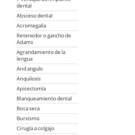
dental
Absceso dental
Acromegalia
Retenedor o gancho de
Adams
Agrandamiento de la
lengua
And angulo
Anquilosis
Apicectomía
Blanqueamiento dental
Boca seca
Burxismo
Cirugía a colgajo